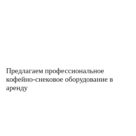
Бесплатная установка кофейно-снековых автоматов в ваш
Профессиональное европейское оборудование
Установка торговых автоматов в кратчайшие сроки
Поддержка 24/7
Предлагаем профессиональное
кофейно-снековое оборудование в
аренду