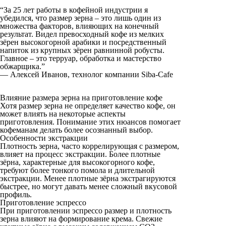
“За 25 лет работы в кофейной индустрии я
убедился, что размер зерна – это лишь один из
множества факторов, влияющих на конечный
результат. Видел превосходный кофе из мелких
зёрен высокогорной арабики и посредственный
напиток из крупных зёрен равнинной робусты.
Главное – это терруар, обработка и мастерство
обжарщика.”
— Алексей Иванов, технолог компании Siba-Cafe
Влияние размера зерна на приготовление кофе
Хотя размер зерна не определяет качество кофе, он
может влиять на некоторые аспекты
приготовления. Понимание этих нюансов помогает
кофеманам делать более осознанный выбор.
Особенности экстракции
Плотность зерна, часто коррелирующая с размером,
влияет на процесс экстракции. Более плотные
зёрна, характерные для высокогорного кофе,
требуют более тонкого помола и длительной
экстракции. Менее плотные зёрна экстрагируются
быстрее, но могут давать менее сложный вкусовой
профиль.
Приготовление эспрессо
При приготовлении эспрессо размер и плотность
зерна влияют на формирование крема. Свежие