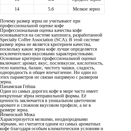
14
5.6
Мелкое зерно
Почему размер зерна не учитывают при
профессиональной оценке кофе
Профессиональная оценка качества кофе
основывается на системе каппинга, разработанной
Specialty Coffee Association (SCA). В этой системе
размер зерна не является критерием качества,
поскольку какие зерна кофе лучше определяется
исключительно вкусовыми характеристиками.
Основные критерии профессиональной оценки
включают: аромат, вкус, послевкусие, кислотность,
тело напитка, баланс, чистоту чашки, сладость,
однородность и общее впечатление. Ни один из
этих параметров не связан напрямую с размером
зерна.
Панамская Гейша
Один из самых дорогих кофе в мире часто имеет
некрупные зёрна неправильной формы. Её
ценность заключается в уникальном цветочном
аромате и сложном вкусовом профиле, а не в
размере зерна.
Йеменский Мока
Характеризуется мелкими, неоднородными
зёрнами, но считается одним из самых ароматных
кофе благодаря особым климатическим условиям и