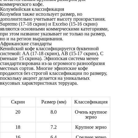
коммерческого кофе.
Колумбийская классификация
Колумбия также использует размер, но
дополнительно учитывает высоту произрастания.
Supremo (17-18 скрин) и Excelso (15-16 скрин)
являются основными коммерческими категориями,
при этом название указывает не только на размер,
но и на регион выращивания.
Африканские стандарты
Кенийский кофе классифицируется буквенной
системой: AA (17-18 скрин), AB (15-17 скрин), C
(меньше 15 скрина). Эфиопская система менее
стандартизирована из-за огромного разнообразия
местных сортов. Многие эфиопские кофе
продаются без строгой классификации по размеру,
поскольку акцент делается на уникальных
вкусовых характеристиках терруара.
Скрин
Размер (мм)
Классификация
20
8.0
Очень крупное
зерно
18
7.2
Крупное зерно
16
6.4
Среднее зерно