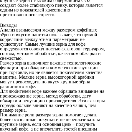
крупные зёрна с высоким содержанием СО2
создают более стабильную пенку, которая является
одним из показателей качественно
приготовленного эспрессо.
Выводы
Анализ взаимосвязи между размером кофейных
зёрен и вкусом напитка показывает, что прямой
корреляции между этими параметрами не
существует. Самые лучшие зерна для кофе
определяются совокупностью факторов: терруаром,
сортом, методом обработки, качеством обжарки и
свежестью.
Размер зерна выполняет важные технологические
функции при обжарке и коммерческие функции
при торговле, но не является показателем качества
напитка. Мелкие зёрна высокогорной арабики
могут превосходить по вкусу крупные зёрна
равнинного кофе.
Для любителей кофе важнее обращать внимание на
происхождение зерна, метод обработки, дату
обжарки и репутацию производителя. Эти факторы
гораздо больше влияют на качество чашки, чем
размер зерна.
Понимание роли размера зерна помогает делать
более осознанные покупки и не переплачивать за
крупные зёрна, если основная цель – получить
вкусный кофе, а не впечатлить гостей внешним