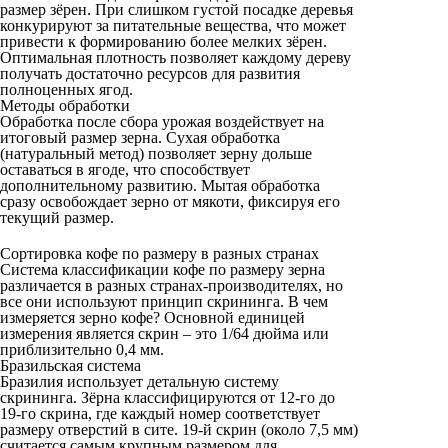
размер зёрен. При слишком густой посадке деревья
конкурируют за питательные вещества, что может
привести к формированию более мелких зёрен.
Оптимальная плотность позволяет каждому дереву
получать достаточно ресурсов для развития
полноценных ягод.
Методы обработки
Обработка после сбора урожая воздействует на
итоговый размер зерна. Сухая обработка
(натуральный метод) позволяет зерну дольше
оставаться в ягоде, что способствует
дополнительному развитию. Мытая обработка
сразу освобождает зерно от мякоти, фиксируя его
текущий размер.
Сортировка кофе по размеру в разных странах
Система классификации кофе по размеру зерна
различается в разных странах-производителях, но
все они используют принцип скрининга. В чем
измеряется зерно кофе? Основной единицей
измерения является скрин – это 1/64 дюйма или
приблизительно 0,4 мм.
Бразильская система
Бразилия использует детальную систему
скрининга. Зёрна классифицируются от 12-го до
19-го скрина, где каждый номер соответствует
размеру отверстий в сите. 19-й скрин (около 7,5 мм)
считается самым крупным размером для