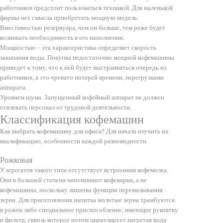
работников предстоит пользоваться техникой. Для маленькой
фирмы нет смысла приобретать мощную модель.
Вместимостью резервуара, чем он больше, тем реже будет
возникать необходимость в его наполнении.
Мощностью – эта характеристика определяет скорость
закипания воды. Покупка недостаточно мощной кофемашины
приведет к тому, что к ней будет выстраиваться очередь из
работников, а это чревато потерей времени, перегрузками
аппарата.
Уровнем шума. Запущенный кофейный аппарат не должен
отвлекать персонал от трудовой деятельности.
Классификация кофемашин
Как выбрать кофемашину для офиса? Для начала изучить их
квалификацию, особенности каждой разновидности.
Рожковая
У агрегатов такого типа отсутствует встроенная кофемолка.
Они в большей степени напоминают кофеварки, а не
кофемашины, поскольку лишены функции перемалывания
зерна. Для приготовления напитка молотые зерна трамбуются
в рожок либо специальное приспособление, имеющее рукоятку
и фильтр, сквозь которое потом циркулирует нагретая вода.